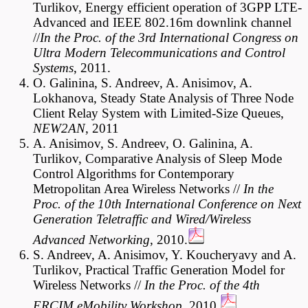
Turlikov, Energy efficient operation of 3GPP LTE-
Advanced and IEEE 802.16m downlink channel
//
In the Proc. of the 3rd International Congress on
Ultra Modern Telecommunications and Control
Systems
, 2011.
O. Galinina, S. Andreev, A. Anisimov, A.
Lokhanova, Steady State Analysis of Three Node
Client Relay System with Limited-Size Queues,
NEW2AN
, 2011
A. Anisimov, S. Andreev, O. Galinina, A.
Turlikov, Comparative Analysis of Sleep Mode
Control Algorithms for Contemporary
Metropolitan Area Wireless Networks //
In the
Proc. of the 10th International Conference on Next
Generation Teletraffic and Wired/Wireless
Advanced Networking
, 2010.
S. Andreev, A. Anisimov, Y. Koucheryavy and A.
Turlikov, Practical Traffic Generation Model for
Wireless Networks //
In the Proc. of the 4th
ERCIM eMobility Workshop
, 2010.